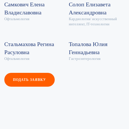
Самкович Елена
Солоп Елизавета
Владиславовна
Александровна
Офтальмология
Кардиология/ искусственный
интеллект, IT-технологии
Стальмахова Регина
Топалова Юлия
Расуловна
Геннадьевна
Офтальмология
Гастроэнтерология
ПОДАТЬ ЗАЯВКУ