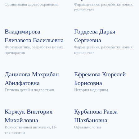
Организация здравоохранения
Фармацевтика, разработка новых
препаратов
Владимирова
Гордеева Дарья
Елизавета Васильевна
Сергеевна
Фармацевтика, разработка новых
Фармацевтика, разработка новых
препаратов
препаратов
Данилова Мэхрибан
Ефремова Кюрелей
Абилфатовна
Борисовна
Гигиена детей и подростков
История медицины
Коржук Виктория
Курбанова Равза
Михайловна
Шахбановна
Искусственный интеллект, IT-
Офтальмология
технологии