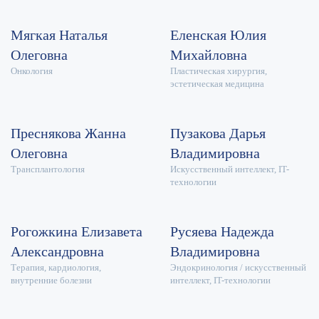
Мягкая Наталья
Еленская Юлия
Олеговна
Михайловна
Онкология
Пластическая хирургия,
эстетическая медицина
Преснякова Жанна
Пузакова Дарья
Олеговна
Владимировна
Трансплантология
Искусственный интеллект, IT-
технологии
Рогожкина Елизавета
Русяева Надежда
Александровна
Владимировна
Терапия, кардиология,
Эндокринология / искусственный
внутренние болезни
интеллект, IT-технологии